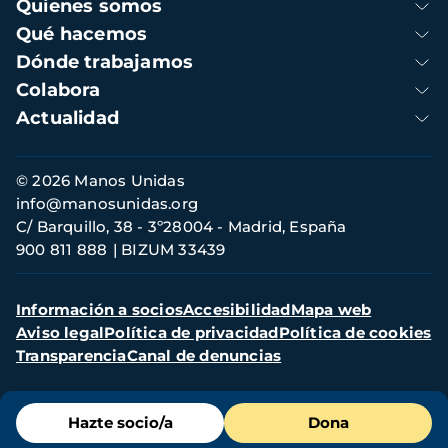
Navegación
Quienes somos
principal
Qué hacemos
Dónde trabajamos
Colabora
Actualidad
Información
© 2026 Manos Unidas
de
info@manosunidas.org
contacto
C/ Barquillo, 38 - 3º28004 - Madrid, España
900 811 888
BIZUM 33439
Menú
Información a socios
Accesibilidad
Mapa web
secundario
Aviso legal
Política de privacidad
Política de cookies
Transparencia
Canal de denuncias
Menú
Hazte socio/a
Dona
de