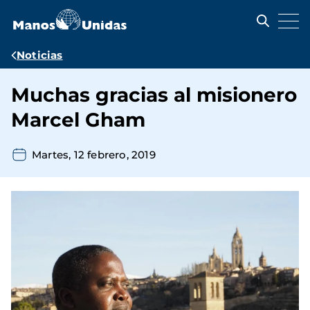
Pasar
al
contenido
principal
Ruta
Noticias
de
Muchas gracias al misionero
navegación
Marcel Gham
Martes, 12 febrero, 2019