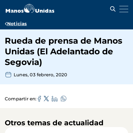
Pasar
al
contenido
principal
Ruta
Noticias
de
Rueda de prensa de Manos
navegación
Unidas (El Adelantado de
Segovia)
Lunes, 03 febrero, 2020
Compartir en
Otros temas de actualidad