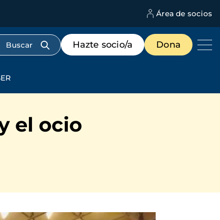
Área de socios
M
d
c
Menú
Hazte socio/a
Dona
d
de
us
destacados
cabecera
SER
y el ocio