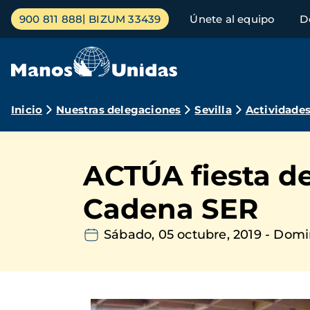
Pasar
Menú
900 811 888
BIZUM 33439
Únete al equipo
D
al
principal
contenido
principal
Ruta
Inicio
Nuestras delegaciones
Sevilla
Actividade
de
navegación
ACTÚA fiesta de 
Cadena SER
Sábado, 05 octubre, 2019
-
Domin