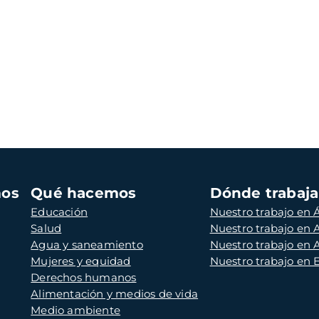
mos
Qué hacemos
Dónde trabaj
Educación
Nuestro trabajo en Á
Salud
Nuestro trabajo en
Agua y saneamiento
Nuestro trabajo en 
Mujeres y equidad
Nuestro trabajo en
Derechos humanos
Alimentación y medios de vida
Medio ambiente