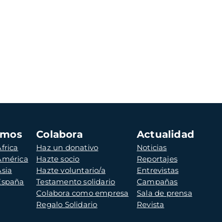
amos
Colabora
Actualidad
frica
Haz un donativo
Noticias
 América
Hazte socio
Reportajes
Asia
Hazte voluntario/a
Entrevistas
 España
Testamento solidario
Campañas
Colabora como empresa
Sala de prensa
Regalo Solidario
Revista