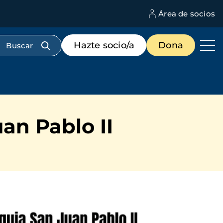
Área de socios
M
d
c
Menú
Hazte socio/a
Dona
d
de
us
destacados
cabecera
an Pablo II