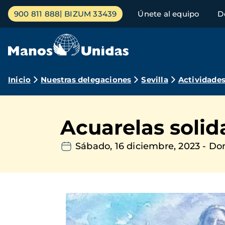
Pasar
Menú
900 811 888
BIZUM 33439
Únete al equipo
D
al
principal
contenido
principal
Ruta
Inicio
Nuestras delegaciones
Sevilla
Actividade
de
navegación
Acuarelas solid
Sábado, 16 diciembre, 2023
-
Dom