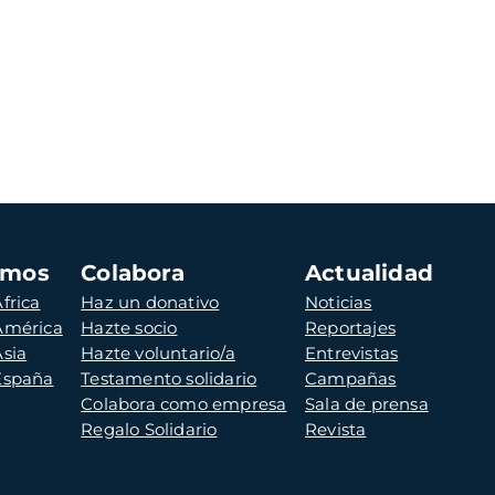
amos
Colabora
Actualidad
frica
Haz un donativo
Noticias
 América
Hazte socio
Reportajes
Asia
Hazte voluntario/a
Entrevistas
 España
Testamento solidario
Campañas
Colabora como empresa
Sala de prensa
Regalo Solidario
Revista