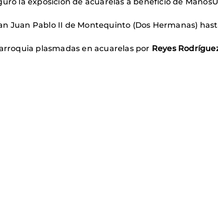
guró la exposición de acuarelas a beneficio de Manos
n Juan Pablo II de Montequinto (Dos Hermanas) hasta 
 parroquia plasmadas en acuarelas por
Reyes Rodríguez