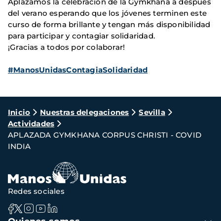
Aplazamos la celebración de la Gymkhana a después
del verano esperando que los jóvenes terminen este
curso de forma brillante y tengan más disponibilidad
para participar y contagiar solidaridad.
¡Gracias a todos por colaborar!
#ManosUnidasContagiaSolidaridad
Ruta
Inicio
Nuestras delegaciones
Sevilla
Actividades
de
APLAZADA GYMKHANA CORPUS CHRISTI - COVID
navegación
INDIA
Redes sociales
Navegación