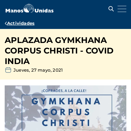
Pasar
al
contenido
principal
Ruta
Actividades
de
APLAZADA GYMKHANA
navegación
CORPUS CHRISTI - COVID
INDIA
Jueves, 27 mayo, 2021