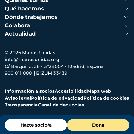
Quienes somos
principal
Qué hacemos
Dónde trabajamos
Colabora
Actualidad
Información
© 2026 Manos Unidas
de
info@manosunidas.org
contacto
C/ Barquillo, 38 - 3º28004 - Madrid, España
900 811 888
BIZUM 33439
Menú
Información a socios
Accesibilidad
Mapa web
secundario
Aviso legal
Política de privacidad
Política de cookies
Transparencia
Canal de denuncias
Menú
Hazte socio/a
Dona
de
destacados