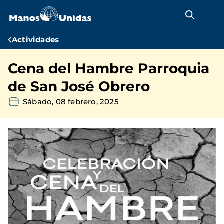
Pasar
al
contenido
principal
Ruta
Actividades
de
Cena del Hambre Parroquia
navegación
de San José Obrero
Sábado, 08 febrero, 2025