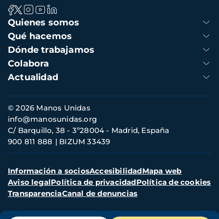
Navegación
Quienes somos
principal
Qué hacemos
Dónde trabajamos
Colabora
Actualidad
Información
© 2026 Manos Unidas
de
info@manosunidas.org
contacto
C/ Barquillo, 38 - 3º28004 - Madrid, España
900 811 888
BIZUM 33439
Menú
Información a socios
Accesibilidad
Mapa web
secundario
Aviso legal
Política de privacidad
Política de cookies
Transparencia
Canal de denuncias