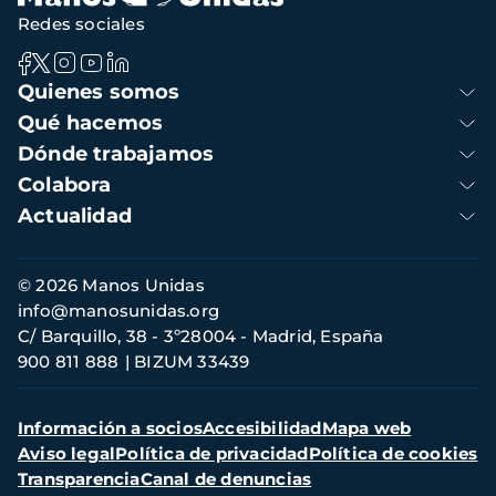
Redes sociales
Navegación
Quienes somos
principal
Qué hacemos
Dónde trabajamos
Colabora
Actualidad
Información
© 2026 Manos Unidas
de
info@manosunidas.org
contacto
C/ Barquillo, 38 - 3º28004 - Madrid, España
900 811 888
BIZUM 33439
Menú
Información a socios
Accesibilidad
Mapa web
secundario
Aviso legal
Política de privacidad
Política de cookies
Transparencia
Canal de denuncias