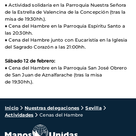
♦ Actividad solidaria en la Parroquia Nuestra Señora
de la Estrella de Valencina de la Concepción (tras la
misa de 19:30hh.).
♦ Cena del Hambre en la Parroquia Espíritu Santo a
las 20:30hh.
♦ Cena del Hambre junto con Eucaristía en la Iglesia
del Sagrado Corazón a las 21:00hh.
Sábado 12 de febrero:
♦ Cena del Hambre en la Parroquia San José Obrero
de San Juan de Aznalfarache (tras la misa
de 19:30hh.).
Ruta
Inicio
Nuestras delegaciones
Sevilla
Actividades
Cenas del Hambre
de
navegación