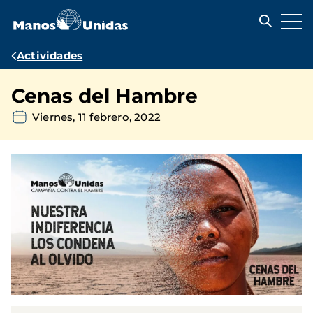
Pasar
al
contenido
principal
Ruta
Actividades
de
Cenas del Hambre
navegación
Viernes, 11 febrero, 2022