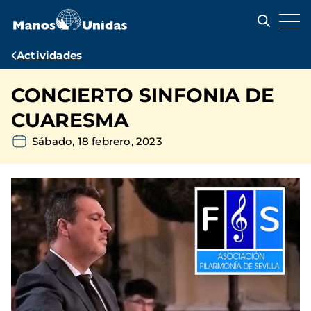
Pasar
al
contenido
principal
Ruta
Actividades
de
CONCIERTO SINFONIA DE
navegación
CUARESMA
Sábado, 18 febrero, 2023