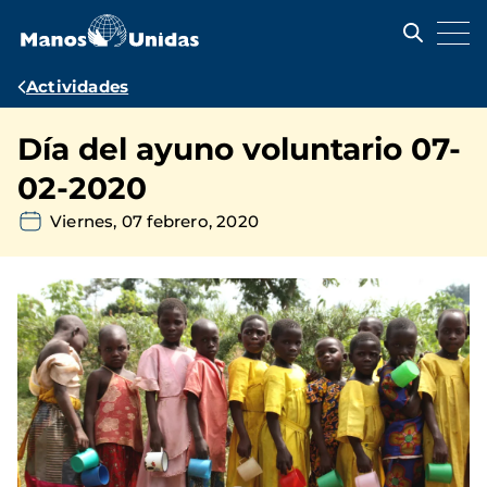
Pasar
al
contenido
principal
Ruta
Actividades
de
Día del ayuno voluntario 07-
navegación
02-2020
Viernes, 07 febrero, 2020