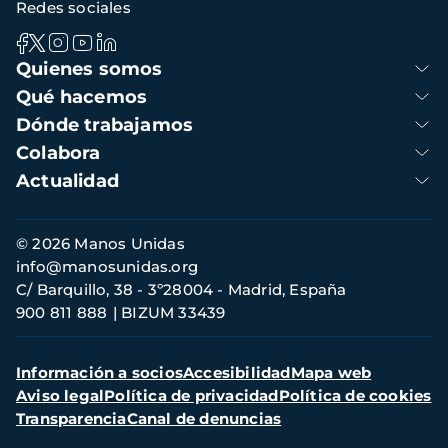
Redes sociales
Navegación
Quienes somos
principal
Qué hacemos
Dónde trabajamos
Colabora
Actualidad
Información
© 2026 Manos Unidas
de
info@manosunidas.org
contacto
C/ Barquillo, 38 - 3º28004 - Madrid, España
900 811 888
BIZUM 33439
Menú
Información a socios
Accesibilidad
Mapa web
secundario
Aviso legal
Política de privacidad
Política de cookies
Transparencia
Canal de denuncias