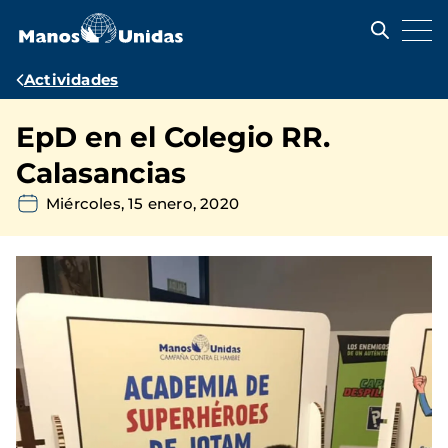
Pasar
al
contenido
principal
Ruta
Actividades
de
EpD en el Colegio RR.
navegación
Calasancias
Miércoles, 15 enero, 2020