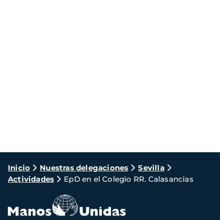
Ruta
Inicio
Nuestras delegaciones
Sevilla
Actividades
EpD en el Colegio RR. Calasancias
de
navegación