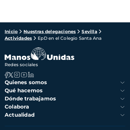
Ruta
Inicio
Nuestras delegaciones
Sevilla
Actividades
EpD en el Colegio Santa Ana
de
navegación
Redes sociales
Navegación
Quienes somos
principal
Qué hacemos
Dónde trabajamos
Colabora
Actualidad