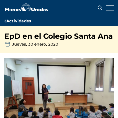
Pasar
al
contenido
principal
Ruta
Actividades
de
EpD en el Colegio Santa Ana
navegación
Jueves, 30 enero, 2020