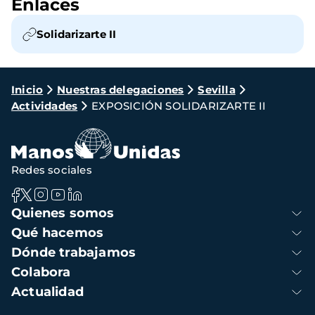
Enlaces
Solidarizarte II
Ruta
Inicio
Nuestras delegaciones
Sevilla
Actividades
EXPOSICIÓN SOLIDARIZARTE II
de
navegación
Redes sociales
Navegación
Quienes somos
principal
Qué hacemos
Dónde trabajamos
Colabora
Actualidad