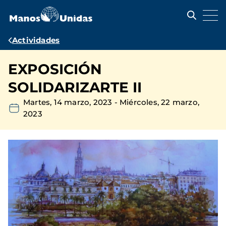
Pasar
al
contenido
principal
Ruta
Actividades
de
EXPOSICIÓN
navegación
SOLIDARIZARTE II
Martes, 14 marzo, 2023
-
Miércoles, 22 marzo,
2023