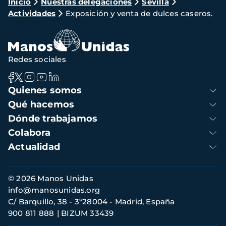
Ruta
Inicio
Nuestras delegaciones
Sevilla
Actividades
Exposición y venta de dulces caseros.
de
navegación
Redes sociales
Navegación
Quienes somos
principal
Qué hacemos
Dónde trabajamos
Colabora
Actualidad
Información
© 2026 Manos Unidas
de
info@manosunidas.org
contacto
C/ Barquillo, 38 - 3º28004 - Madrid, España
900 811 888
BIZUM 33439