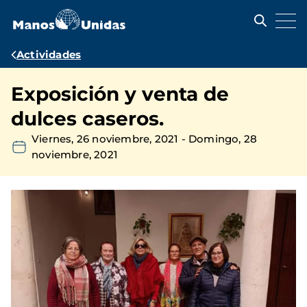
Pasar
al
contenido
principal
Ruta
Actividades
de
Exposición y venta de
navegación
dulces caseros.
Viernes, 26 noviembre, 2021
-
Domingo, 28
noviembre, 2021