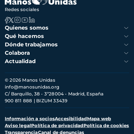
Redes sociales
Navegación
Quienes somos
principal
Qué hacemos
Dónde trabajamos
Colabora
Actualidad
Información
© 2026 Manos Unidas
de
info@manosunidas.org
contacto
C/ Barquillo, 38 - 3º28004 - Madrid, España
900 811 888
BIZUM 33439
Menú
Información a socios
Accesibilidad
Mapa web
secundario
Aviso legal
Política de privacidad
Política de cookies
Transparencia
Canal de denuncias