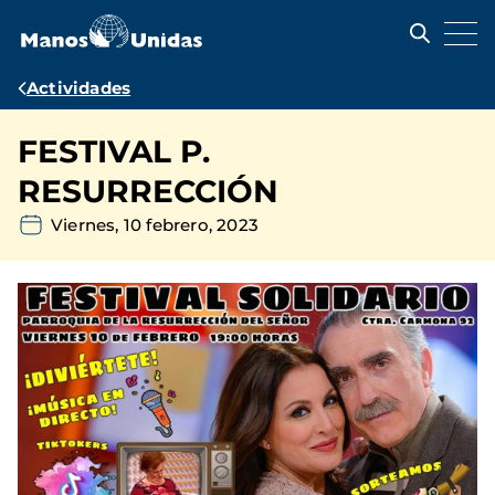
Pasar
al
contenido
principal
Ruta
Actividades
de
FESTIVAL P.
navegación
RESURRECCIÓN
Viernes, 10 febrero, 2023