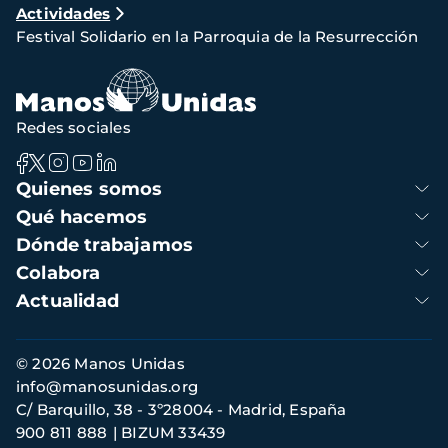
Actividades
de
Festival Solidario en la Parroquia de la Resurrección
navegación
Redes sociales
Navegación
Quienes somos
principal
Qué hacemos
Dónde trabajamos
Colabora
Actualidad
Información
© 2026 Manos Unidas
de
info@manosunidas.org
contacto
C/ Barquillo, 38 - 3º28004 - Madrid, España
900 811 888
BIZUM 33439