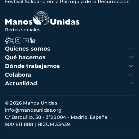
Festival Solidario en la Parroquia de la Resurrección
navegación
Redes sociales
Navegación
Quienes somos
principal
Qué hacemos
Dónde trabajamos
Colabora
Actualidad
Información
© 2026 Manos Unidas
de
info@manosunidas.org
contacto
C/ Barquillo, 38 - 3º28004 - Madrid, España
900 811 888
BIZUM 33439