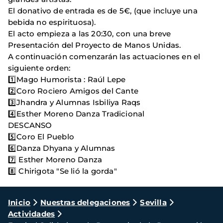
El donativo de entrada es de 5€, (que incluye una
bebida no espirituosa).
El acto empieza a las 20:30, con una breve
Presentación del Proyecto de Manos Unidas.
A continuación comenzarán las actuaciones en el
siguiente orden:
1️⃣Mago Humorista : Raúl Lepe
2️⃣Coro Rociero Amigos del Cante
3️⃣Jhandra y Alumnas Isbiliya Raqs
4️⃣Esther Moreno Danza Tradicional
DESCANSO
5️⃣Coro El Pueblo
6️⃣Danza Dhyana y Alumnas
7️⃣ Esther Moreno Danza
8️⃣ Chirigota "Se lió la gorda"
Ruta
Inicio
Nuestras delegaciones
Sevilla
Actividades
de