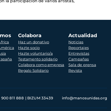
on la participación de varios artistas,
amos
Colabora
Actualidad
frica
Haz un donativo
Noticias
 América
Hazte socio
Reportajes
Asia
Hazte voluntario/a
Entrevistas
 España
Testamento solidario
Campañas
Colabora como empresa
Sala de prensa
Regalo Solidario
Revista
900 811 888
BIZUM 33439
info@manosunidas.org