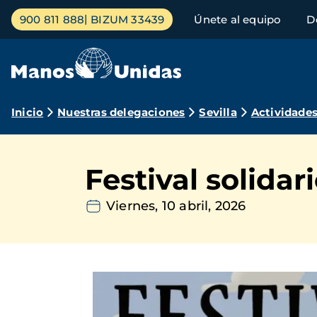
Pasar
Menú
900 811 888
BIZUM 33439
Únete al equipo
D
al
principal
contenido
principal
Ruta
Inicio
Nuestras delegaciones
Sevilla
Actividade
de
navegación
Festival solida
Viernes, 10 abril, 2026