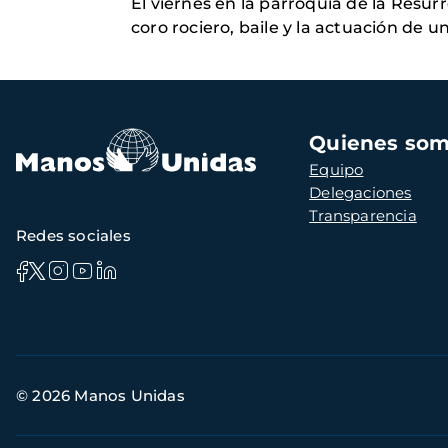
El viernes en la parroquia de la Resurre
coro rociero, baile y la actuación de u
Navegación
Quienes so
principal
Equipo
Delegaciones
Transparencia
Redes sociales
Información
© 2026 Manos Unidas
de
contacto