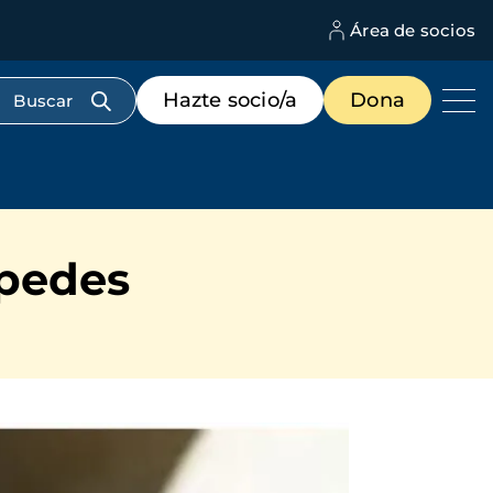
Área de socios
M
d
c
Menú
Hazte socio/a
Dona
d
de
us
destacados
cabecera
spedes