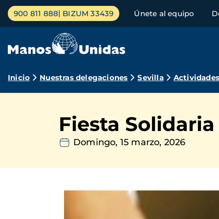
Pasar
Menú
900 811 888
BIZUM 33439
Únete al equipo
D
al
principal
contenido
principal
Ruta
Inicio
Nuestras delegaciones
Sevilla
Actividade
de
navegación
Fiesta Solidari
Domingo, 15 marzo, 2026