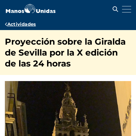
Pasar
al
contenido
principal
Ruta
Actividades
de
Proyección sobre la Giralda
navegación
de Sevilla por la X edición
de las 24 horas