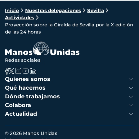
Ruta
Inicio
Nuestras delegaciones
Sevilla
Actividades
de
Proyección sobre la Giralda de Sevilla por la X edición
navegación
de las 24 horas
Redes sociales
Navegación
Quienes somos
principal
Qué hacemos
Dónde trabajamos
Colabora
Actualidad
Información
© 2026 Manos Unidas
de