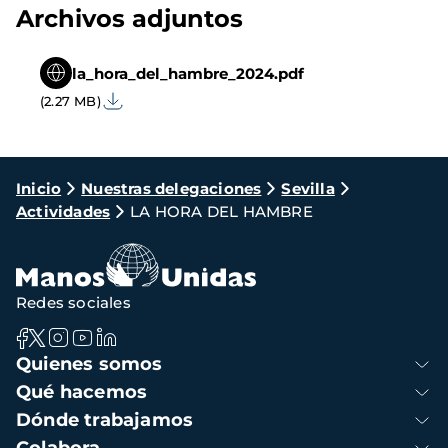
Archivos adjuntos
la_hora_del_hambre_2024.pdf
(2.27 MB)
Ruta
Inicio
Nuestras delegaciones
Sevilla
Actividades
LA HORA DEL HAMBRE
de
navegación
Redes sociales
Navegación
Quienes somos
principal
Qué hacemos
Dónde trabajamos