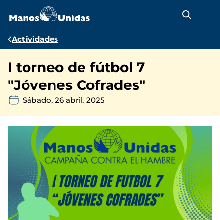
Pasar
al
contenido
principal
Ruta
Actividades
de
I torneo de fútbol 7
navegación
"Jóvenes Cofrades"
Sábado, 26 abril, 2025