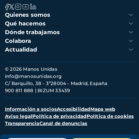
Navegación
Quienes somos
principal
Qué hacemos
Dónde trabajamos
Colabora
Actualidad
Información
© 2026 Manos Unidas
de
info@manosunidas.org
contacto
C/ Barquillo, 38 - 3º28004 - Madrid, España
900 811 888
BIZUM 33439
Menú
Información a socios
Accesibilidad
Mapa web
secundario
Aviso legal
Política de privacidad
Política de cookies
Transparencia
Canal de denuncias