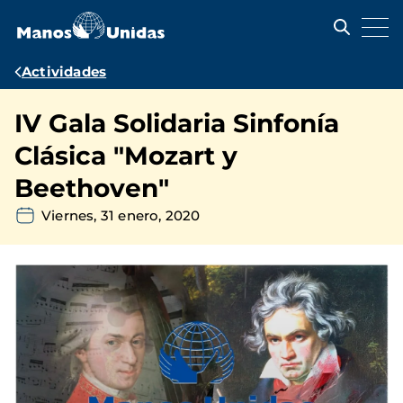
Pasar
al
contenido
principal
Ruta
Actividades
de
IV Gala Solidaria Sinfonía
navegación
Clásica "Mozart y
Beethoven"
Viernes, 31 enero, 2020