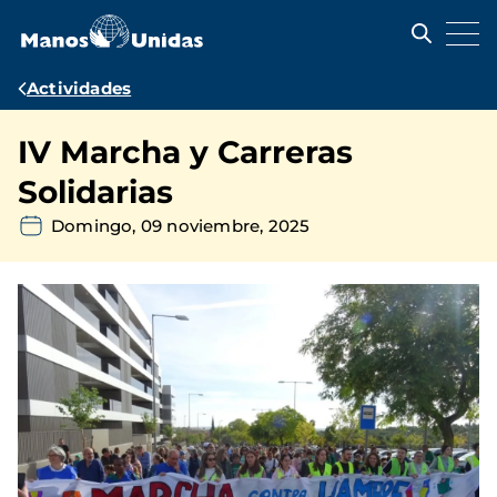
Pasar
al
contenido
principal
Ruta
Actividades
de
IV Marcha y Carreras
navegación
Solidarias
Domingo, 09 noviembre, 2025