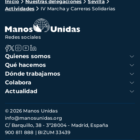
Ruta
Inicio
Nuestras delegaciones
Sevilla
Actividades
IV Marcha y Carreras Solidarias
de
navegación
Redes sociales
Navegación
Quienes somos
principal
Qué hacemos
Dónde trabajamos
Colabora
Actualidad
Información
© 2026 Manos Unidas
de
info@manosunidas.org
contacto
C/ Barquillo, 38 - 3º28004 - Madrid, España
900 811 888
BIZUM 33439