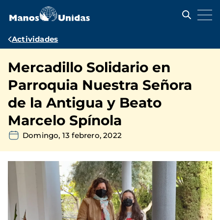
Pasar
al
contenido
principal
Ruta
Actividades
de
Mercadillo Solidario en
navegación
Parroquia Nuestra Señora
de la Antigua y Beato
Marcelo Spínola
Domingo, 13 febrero, 2022