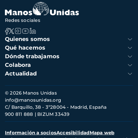
Redes sociales
Navegación
Quienes somos
principal
Qué hacemos
Dónde trabajamos
Colabora
Actualidad
Información
© 2026 Manos Unidas
de
info@manosunidas.org
contacto
C/ Barquillo, 38 - 3º28004 - Madrid, España
900 811 888
BIZUM 33439
Menú
Información a socios
Accesibilidad
Mapa web
secundario