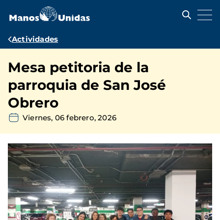
Pasar
al
contenido
principal
Ruta
Actividades
de
Mesa petitoria de la
navegación
parroquia de San José
Obrero
Viernes, 06 febrero, 2026