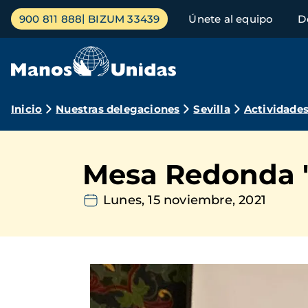
Pasar
Menú
900 811 888
BIZUM 33439
Únete al equipo
D
al
principal
contenido
principal
Ruta
Inicio
Nuestras delegaciones
Sevilla
Actividade
de
navegación
Mesa Redonda "T
Lunes, 15 noviembre, 2021