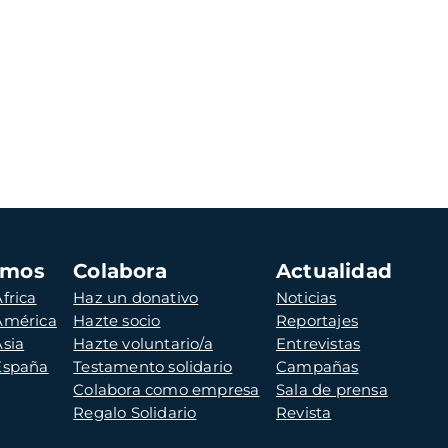
amos
Colabora
Actualidad
frica
Haz un donativo
Noticias
 América
Hazte socio
Reportajes
Asia
Hazte voluntario/a
Entrevistas
 España
Testamento solidario
Campañas
Colabora como empresa
Sala de prensa
Regalo Solidario
Revista