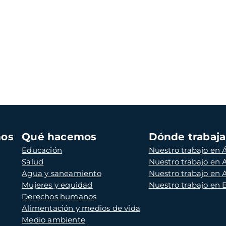
mos
Qué hacemos
Dónde trabaj
Educación
Nuestro trabajo en Á
Salud
Nuestro trabajo en
Agua y saneamiento
Nuestro trabajo en 
Mujeres y equidad
Nuestro trabajo en
Derechos humanos
Alimentación y medios de vida
Medio ambiente