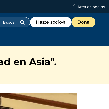
Área de socios
M
d
c
Menú
Hazte socio/a
Dona
d
de
us
destacados
cabecera
d en Asia".