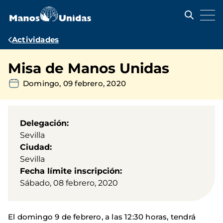
Pasar
al
contenido
principal
Ruta
Actividades
de
Misa de Manos Unidas
navegación
Domingo, 09 febrero, 2020
Delegación
Sevilla
Ciudad
Sevilla
Fecha límite inscripción
Sábado, 08 febrero, 2020
El domingo 9 de febrero, a las 12:30 horas, tendrá