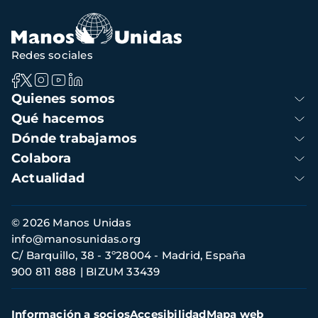
Redes sociales
Navegación
Quienes somos
principal
Qué hacemos
Dónde trabajamos
Colabora
Actualidad
Información
© 2026 Manos Unidas
de
info@manosunidas.org
contacto
C/ Barquillo, 38 - 3º28004 - Madrid, España
900 811 888
BIZUM 33439
Menú
Información a socios
Accesibilidad
Mapa web