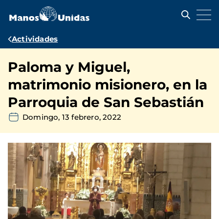
Pasar
al
contenido
principal
Ruta
Actividades
de
Paloma y Miguel,
navegación
matrimonio misionero, en la
Parroquia de San Sebastián
Domingo, 13 febrero, 2022