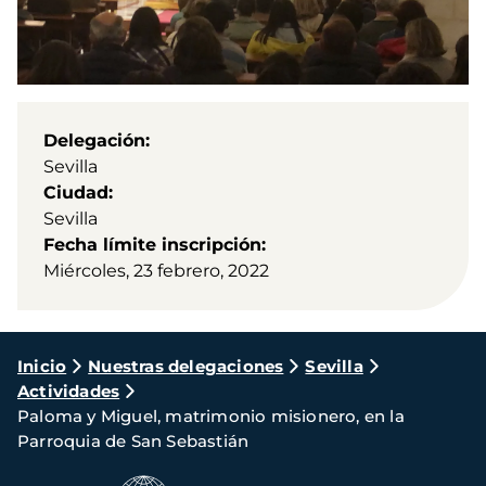
Delegación
Sevilla
Ciudad
Sevilla
Fecha límite inscripción
Miércoles, 23 febrero, 2022
Ruta
Inicio
Nuestras delegaciones
Sevilla
Actividades
de
Paloma y Miguel, matrimonio misionero, en la
navegación
Parroquia de San Sebastián