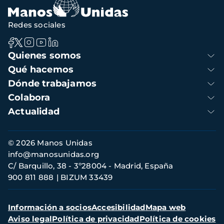
Redes sociales
Navegación
Quienes somos
principal
Qué hacemos
Dónde trabajamos
Colabora
Actualidad
Información
© 2026 Manos Unidas
de
info@manosunidas.org
contacto
C/ Barquillo, 38 - 3º28004 - Madrid, España
900 811 888
BIZUM 33439
Menú
Información a socios
Accesibilidad
Mapa web
secundario
Aviso legal
Política de privacidad
Política de cookies