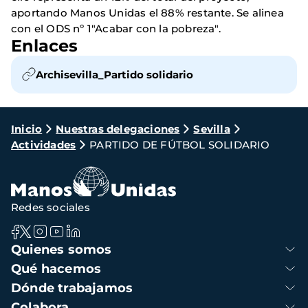
aportando Manos Unidas el 88% restante. Se alinea
con el ODS nº 1"Acabar con la pobreza".
Enlaces
Archisevilla_Partido solidario
Ruta
Inicio
Nuestras delegaciones
Sevilla
Actividades
PARTIDO DE FÚTBOL SOLIDARIO
de
navegación
Redes sociales
Navegación
Quienes somos
principal
Qué hacemos
Dónde trabajamos
Colabora