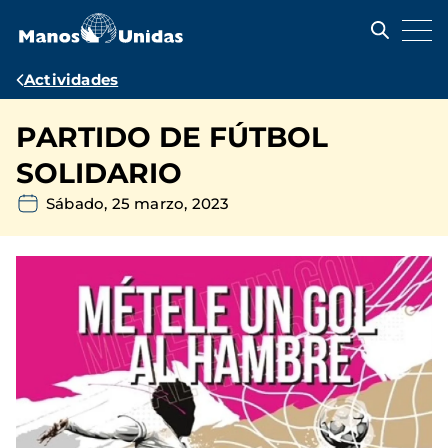
Pasar
al
contenido
principal
Ruta
Actividades
de
PARTIDO DE FÚTBOL
navegación
SOLIDARIO
Sábado, 25 marzo, 2023