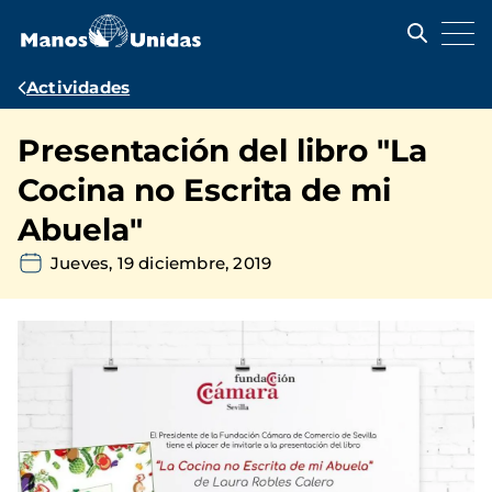
Pasar
al
contenido
principal
Ruta
Actividades
de
Presentación del libro "La
navegación
Cocina no Escrita de mi
Abuela"
Jueves, 19 diciembre, 2019