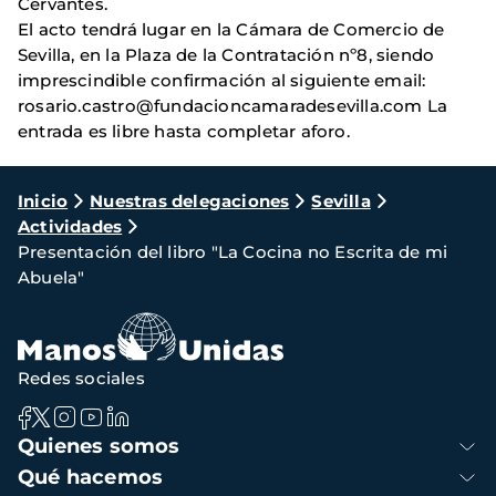
Cervantes.
El acto tendrá lugar en la Cámara de Comercio de
Sevilla, en la Plaza de la Contratación nº8, siendo
imprescindible confirmación al siguiente email:
rosario.castro@fundacioncamaradesevilla.com La
entrada es libre hasta completar aforo.
Ruta
Inicio
Nuestras delegaciones
Sevilla
Actividades
de
Presentación del libro "La Cocina no Escrita de mi
navegación
Abuela"
Redes sociales
Navegación
Quienes somos
principal
Qué hacemos