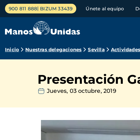
Pasar
Menú
900 811 888
BIZUM 33439
Únete al equipo
D
al
principal
contenido
principal
Ruta
Inicio
Nuestras delegaciones
Sevilla
Actividade
de
navegación
Presentación G
Jueves, 03 octubre, 2019