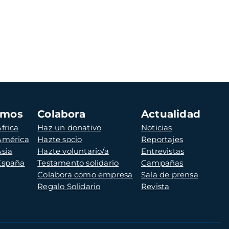
amos
Colabora
Actualidad
frica
Haz un donativo
Noticias
 América
Hazte socio
Reportajes
Asia
Hazte voluntario/a
Entrevistas
 España
Testamento solidario
Campañas
Colabora como empresa
Sala de prensa
Regalo Solidario
Revista