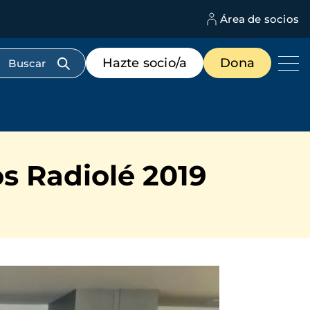
Área de socios
M
d
c
Menú
Hazte socio/a
Dona
d
de
us
destacados
cabecera
s Radiolé 2019