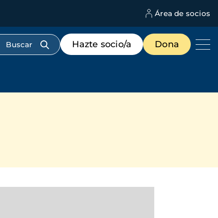
Área de socios
M
d
c
Menú
Hazte socio/a
Dona
d
de
us
destacados
cabecera