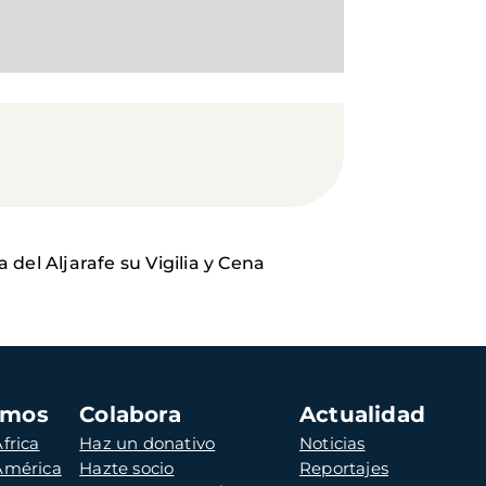
 del Aljarafe su Vigilia y Cena
amos
Colabora
Actualidad
frica
Haz un donativo
Noticias
 América
Hazte socio
Reportajes