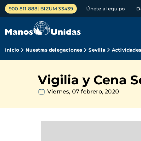
Pasar
Menú
900 811 888
BIZUM 33439
Únete al equipo
D
al
principal
contenido
principal
Ruta
Inicio
Nuestras delegaciones
Sevilla
Actividade
de
navegación
Vigilia y Cena S
Viernes, 07 febrero, 2020