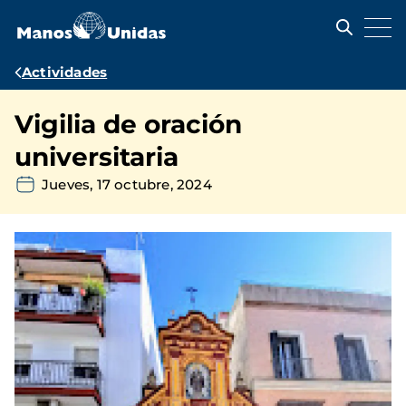
Pasar
al
contenido
principal
Ruta
Actividades
de
Vigilia de oración
navegación
universitaria
Jueves, 17 octubre, 2024