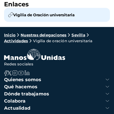
Enlaces
Vigilia de Oración universitaria
Ruta
Inicio
Nuestras delegaciones
Sevilla
Actividades
Vigilia de oración universitaria
de
navegación
Redes sociales
Navegación
Quienes somos
principal
Qué hacemos
Dónde trabajamos
Colabora
Actualidad