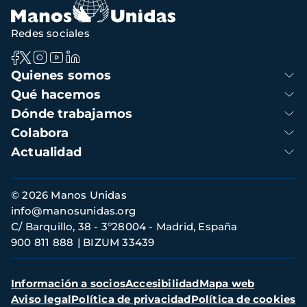
Redes sociales
Navegación
Quienes somos
principal
Qué hacemos
Dónde trabajamos
Colabora
Actualidad
Información
© 2026 Manos Unidas
de
info@manosunidas.org
contacto
C/ Barquillo, 38 - 3º28004 - Madrid, España
900 811 888
BIZUM 33439
Menú
Información a socios
Accesibilidad
Mapa web
secundario
Aviso legal
Política de privacidad
Política de cookies