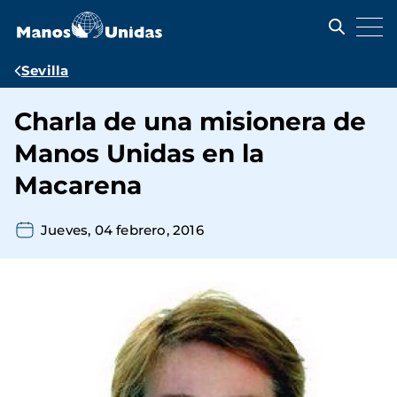
Pasar
al
contenido
principal
Ruta
Sevilla
de
Charla de una misionera de
navegación
Manos Unidas en la
Macarena
Jueves, 04 febrero, 2016