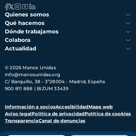
Navegación
Quienes somos
principal
Qué hacemos
Dónde trabajamos
Colabora
Actualidad
Información
© 2026 Manos Unidas
de
info@manosunidas.org
contacto
C/ Barquillo, 38 - 3º28004 - Madrid, España
900 811 888
BIZUM 33439
Menú
Información a socios
Accesibilidad
Mapa web
secundario
Aviso legal
Política de privacidad
Política de cookies
Transparencia
Canal de denuncias