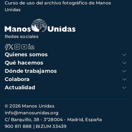
Curso de uso del archivo fotográfico de Manos
de
Unidas
navegación
Redes sociales
Navegación
Quienes somos
principal
Qué hacemos
Dónde trabajamos
Colabora
Actualidad
Información
© 2026 Manos Unidas
de
info@manosunidas.org
contacto
C/ Barquillo, 38 - 3º28004 - Madrid, España
900 811 888
BIZUM 33439