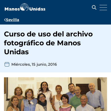
Pasar
al
contenido
principal
Ruta
Sevilla
de
Curso de uso del archivo
navegación
fotográfico de Manos
Unidas
Miércoles, 15 junio, 2016