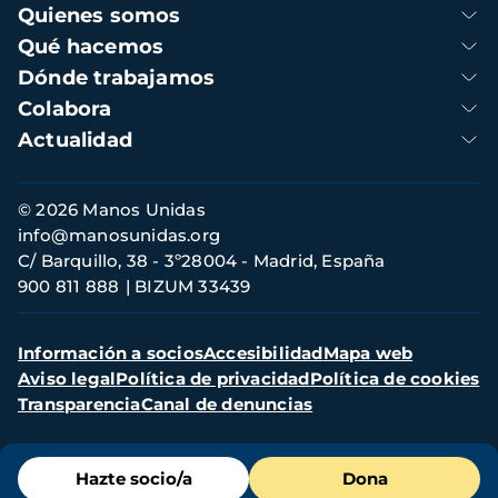
Navegación
Quienes somos
principal
Qué hacemos
Dónde trabajamos
Colabora
Actualidad
Información
© 2026 Manos Unidas
de
info@manosunidas.org
contacto
C/ Barquillo, 38 - 3º28004 - Madrid, España
900 811 888
BIZUM 33439
Menú
Información a socios
Accesibilidad
Mapa web
secundario
Aviso legal
Política de privacidad
Política de cookies
Transparencia
Canal de denuncias
Menú
Hazte socio/a
Dona
de