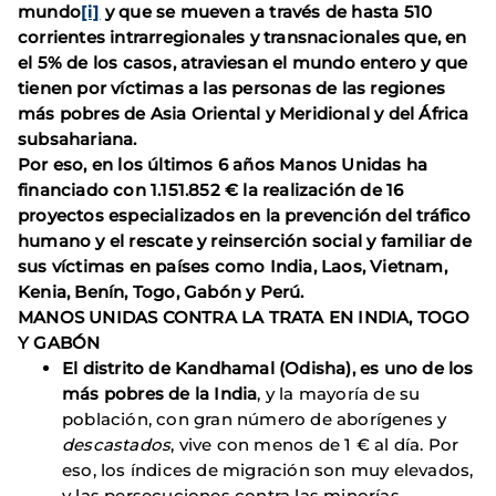
mundo
[i]
y que se mueven a través de hasta 510
corrientes intrarregionales y transnacionales que, en
el 5% de los casos, atraviesan el mundo entero y que
tienen por víctimas a las personas de las regiones
más pobres de Asia Oriental y Meridional y del África
subsahariana
.
Por eso,
en los últimos 6 años Manos Unidas ha
financiado con
1.151.852 €
la realización de
16
proyectos especializados en la prevención del tráfico
humano
y el rescate y reinserción social y familiar de
sus víctimas en países como
India, Laos, Vietnam,
Kenia, Benín, Togo, Gabón y Perú
.
MANOS UNIDAS CONTRA LA TRATA EN INDIA, TOGO
Y GABÓN
El distrito de Kandhamal (Odisha), es uno de los
más pobres de la India
, y la mayoría de su
población, con gran número de aborígenes y
descastados
, vive con menos de 1 € al día. Por
eso, los índices de migración son muy elevados,
y las persecuciones contra las minorías