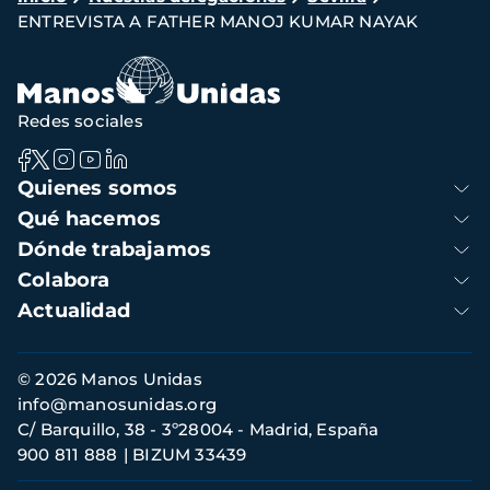
ENTREVISTA A FATHER MANOJ KUMAR NAYAK
de
navegación
Redes sociales
Navegación
Quienes somos
principal
Qué hacemos
Dónde trabajamos
Colabora
Actualidad
Información
© 2026 Manos Unidas
de
info@manosunidas.org
contacto
C/ Barquillo, 38 - 3º28004 - Madrid, España
900 811 888
BIZUM 33439