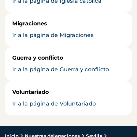
Ir a la página de Iglesia católica
Migraciones
Ir a la página de Migraciones
Guerra y conflicto
Ir a la página de Guerra y conflicto
Voluntariado
Ir a la página de Voluntariado
Ruta
Inicio
Nuestras delegaciones
Sevilla