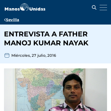
Pasar
al
contenido
principal
Ruta
Sevilla
de
ENTREVISTA A FATHER
navegación
MANOJ KUMAR NAYAK
Miércoles, 27 julio, 2016