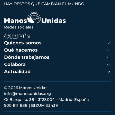
HAY DESEOS QUE CAMBIAN EL MUNDO
de
navegación
Redes sociales
Navegación
Quienes somos
principal
Qué hacemos
Dónde trabajamos
Colabora
Actualidad
Información
© 2026 Manos Unidas
de
info@manosunidas.org
contacto
C/ Barquillo, 38 - 3º28004 - Madrid, España
900 811 888
BIZUM 33439