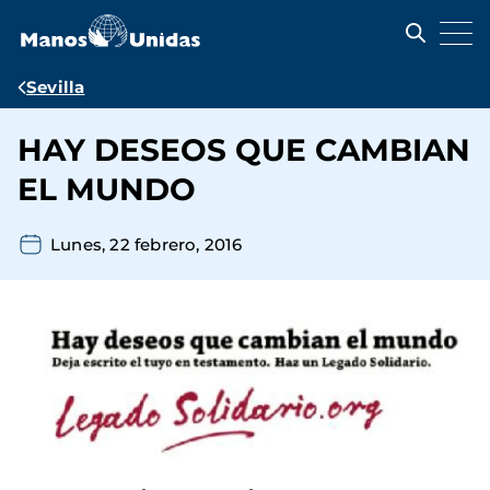
Pasar
al
contenido
principal
Ruta
Sevilla
de
HAY DESEOS QUE CAMBIAN
navegación
EL MUNDO
Lunes, 22 febrero, 2016