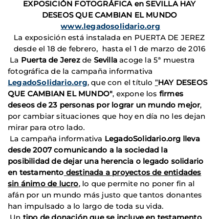
EXPOSICIÓN FOTOGRÁFICA en SEVILLA
HAY
DESEOS QUE CAMBIAN EL MUNDO
www.legadosolidario.org
La exposición está instalada en PUERTA DE JEREZ
desde el 18 de febrero, hasta el 1 de marzo de 2016
La
Puerta de Jerez
de
Sevilla
acoge la 5ª muestra
fotográfica de la campaña informativa
LegadoSolidario.org
, que con
el título
”
HAY DESEOS
QUE CAMBIAN EL MUNDO"
, expone los
firmes
deseos de 23 personas por lograr un mundo mejor
,
por cambiar situaciones que hoy en día no les dejan
mirar para otro lado.
La campaña informativa
LegadoSolidario.org lleva
desde 2007 comunicando a la sociedad la
posibilidad de dejar una herencia o legado solidario
en testamento
destinada a proyectos de entidades
sin ánimo de lucro
, lo que permite no poner fin al
afán por un mundo más justo que tantos donantes
han impulsado a lo largo de toda su vida.
Un
tipo de donación que se incluye en testamento