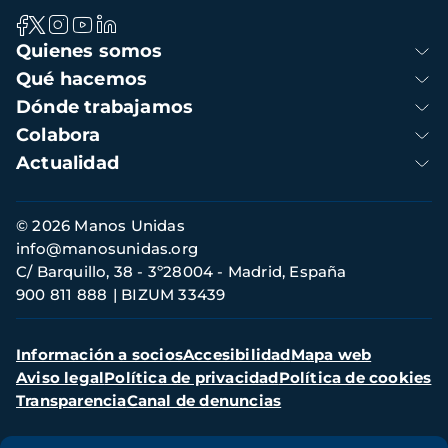
Navegación
Quienes somos
principal
Qué hacemos
Dónde trabajamos
Colabora
Actualidad
Información
© 2026 Manos Unidas
de
info@manosunidas.org
contacto
C/ Barquillo, 38 - 3º28004 - Madrid, España
900 811 888
BIZUM 33439
Menú
Información a socios
Accesibilidad
Mapa web
secundario
Aviso legal
Política de privacidad
Política de cookies
Transparencia
Canal de denuncias