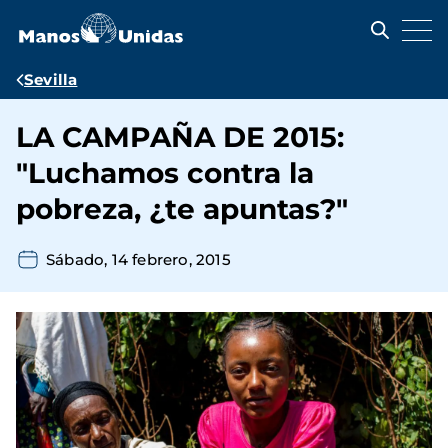
Pasar
al
contenido
principal
Ruta
Sevilla
de
LA CAMPAÑA DE 2015:
navegación
"Luchamos contra la
pobreza, ¿te apuntas?"
Sábado, 14 febrero, 2015