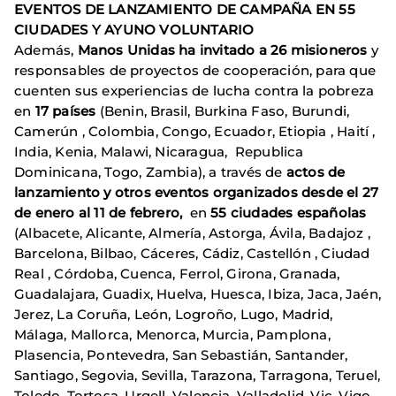
EVENTOS DE LANZAMIENTO DE CAMPAÑA EN 55
CIUDADES Y AYUNO VOLUNTARIO
Además,
Manos Unidas ha invitado a 26 misioneros
y
responsables de proyectos de cooperación, para que
cuenten sus experiencias de lucha contra la pobreza
en
17 países
(Benin, Brasil, Burkina Faso, Burundi,
Camerún , Colombia, Congo, Ecuador, Etiopia , Haití ,
India, Kenia, Malawi, Nicaragua, Republica
Dominicana, Togo, Zambia), a través de
actos de
lanzamiento y otros eventos organizados desde el 27
de enero al 11 de febrero,
en
55 ciudades españolas
(Albacete, Alicante, Almería, Astorga, Ávila, Badajoz ,
Barcelona, Bilbao, Cáceres, Cádiz, Castellón , Ciudad
Real , Córdoba, Cuenca, Ferrol, Girona, Granada,
Guadalajara, Guadix, Huelva, Huesca, Ibiza, Jaca, Jaén,
Jerez, La Coruña, León, Logroño, Lugo, Madrid,
Málaga, Mallorca, Menorca, Murcia, Pamplona,
Plasencia, Pontevedra, San Sebastián, Santander,
Santiago, Segovia, Sevilla, Tarazona, Tarragona, Teruel,
Toledo, Tortosa, Urgell, Valencia, Valladolid, Vic, Vigo,