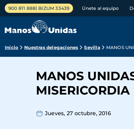
Pasar
Menú
900 811 888
BIZUM 33439
Únete al equipo
D
al
principal
contenido
principal
Ruta
Inicio
Nuestras delegaciones
Sevilla
MANOS UNI
de
navegación
MANOS UNIDAS
MISERICORDIA
Jueves, 27 octubre, 2016