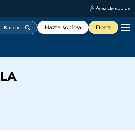
Área de socios
M
d
c
Menú
Hazte socio/a
Dona
d
de
us
destacados
cabecera
 LA