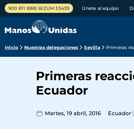
Pasar
Menú
900 811 888
BIZUM 33439
Únete al equipo
D
al
principal
contenido
principal
Ruta
Inicio
Nuestras delegaciones
Sevilla
Primeras re
de
navegación
Primeras reacci
Ecuador
Martes, 19 abril, 2016
Ecuador