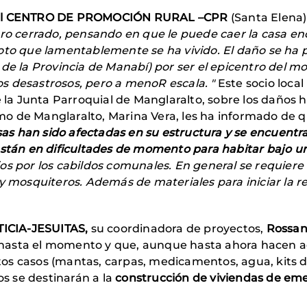
el CENTRO DE PROMOCIÓN RURAL –CPR
(Santa Elena)
ro cerrado, pensando en que le puede caer la casa enc
moto que lamentablemente se ha vivido. El daño se h
de la Provincia de Manabí) por ser el epicentro del mo
s desastrosos, pero a menoR escala. "
Este socio loca
e la Junta Parroquial de Manglaralto, sobre los daños 
o de Manglaralto, Marina Vera, les ha informado de 
asas han sido afectadas en su estructura y se encuentr
están en dificultades de momento para habitar bajo u
s por los cabildos comunales. En general se requiere e
 y mosquiteros. Además de materiales para iniciar la r
CIA-JESUITAS,
su coordinadora de proyectos,
Rossan
asta el momento y que, aunque hasta ahora hacen ac
os casos (mantas, carpas, medicamentos, agua, kits d
os se destinarán a la
construcción de viviendas de e