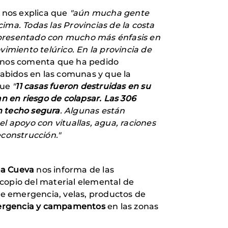
 nos explica que
"aún mucha gente
ima. Todas las Provincias de la costa
a presentado con mucho más énfasis en
vimiento telúrico. En la provincia de
l nos comenta que ha pedido
habidos en las comunas y que la
que
"
11 casas fueron destruidas en su
an en riesgo de colapsar. Las 306
n techo segura
. Algunas están
l apoyo con vituallas, agua, raciones
econstrucción."
a Cueva
nos informa de las
opio del material elemental de
e emergencia, velas, productos de
mergencia y campamentos
en las zonas