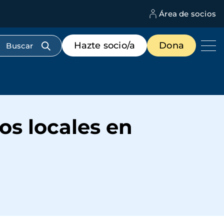
Área de socios
M
d
c
Menú
Hazte socio/a
Dona
d
de
us
destacados
cabecera
os locales en