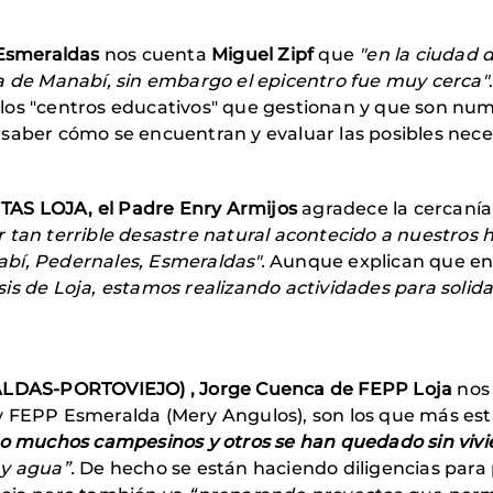
 Esmeraldas
nos cuenta
Miguel Zipf
que
"en la ciudad 
a de Manabí, sin embargo el epicentro fue muy cerca"
los "centros educativos" que gestionan y que son nu
saber cómo se encuentran y evaluar las posibles nece
AS LOJA, el Padre Enry Armijos
agradece la cercaní
 tan terrible desastre natural acontecido a nuestros h
bí, Pedernales, Esmeraldas".
Aunque explican que en 
is de Loja, estamos realizando actividades para soli
DAS-PORTOVIEJO) , Jorge Cuenca de FEPP Loja
nos 
y FEPP Esmeralda (Mery Angulos), son los que más est
ido muchos campesinos y otros se han quedado sin viv
 y agua”.
De hecho se están haciendo diligencias para p