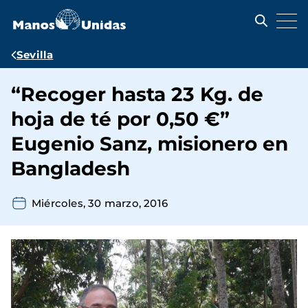
Pasar
al
contenido
principal
Ruta
Sevilla
de
“Recoger hasta 23 Kg. de
navegación
hoja de té por 0,50 €”
Eugenio Sanz, misionero en
Bangladesh
Miércoles, 30 marzo, 2016