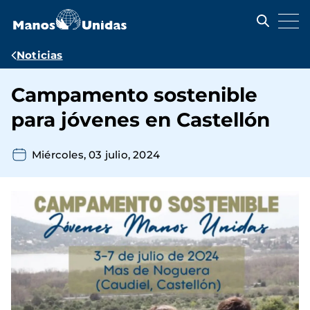
Pasar
al
contenido
principal
Ruta
Noticias
de
Campamento sostenible
navegación
para jóvenes en Castellón
Miércoles, 03 julio, 2024