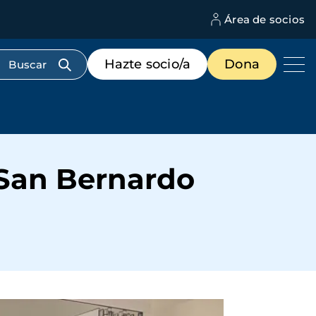
Área de socios
M
d
c
Menú
Hazte socio/a
Dona
d
de
us
destacados
cabecera
 San Bernardo