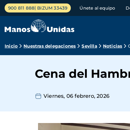
Pasar
Menú
900 811 888
BIZUM 33439
Únete al equipo
D
al
principal
contenido
principal
Ruta
Inicio
Nuestras delegaciones
Sevilla
Noticias
de
navegación
Cena del Hambr
Viernes, 06 febrero, 2026