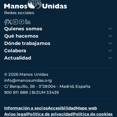
Redes sociales
Navegación
Quienes somos
principal
Qué hacemos
Dónde trabajamos
Colabora
Actualidad
Información
© 2026 Manos Unidas
de
info@manosunidas.org
contacto
C/ Barquillo, 38 - 3º28004 - Madrid, España
900 811 888
BIZUM 33439
Menú
Información a socios
Accesibilidad
Mapa web
secundario
Aviso legal
Política de privacidad
Política de cookies