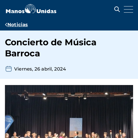
Pasar
al
contenido
principal
Ruta
Noticias
de
Concierto de Música
navegación
Barroca
Viernes, 26 abril, 2024