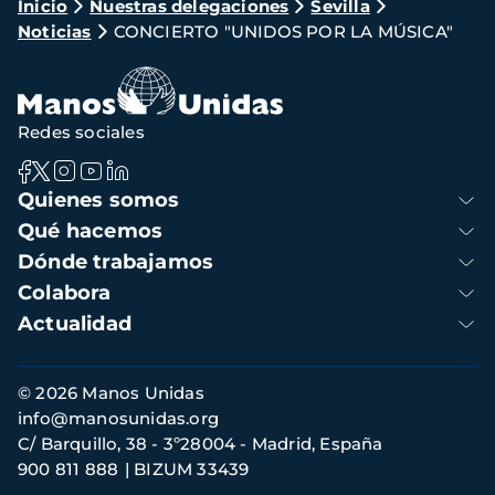
Ruta
Inicio
Nuestras delegaciones
Sevilla
Noticias
CONCIERTO "UNIDOS POR LA MÚSICA"
de
navegación
Redes sociales
Navegación
Quienes somos
principal
Qué hacemos
Dónde trabajamos
Colabora
Actualidad
Información
© 2026 Manos Unidas
de
info@manosunidas.org
contacto
C/ Barquillo, 38 - 3º28004 - Madrid, España
900 811 888
BIZUM 33439