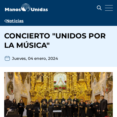
Pasar
al
contenido
principal
Ruta
Noticias
de
CONCIERTO "UNIDOS POR
navegación
LA MÚSICA"
Jueves, 04 enero, 2024